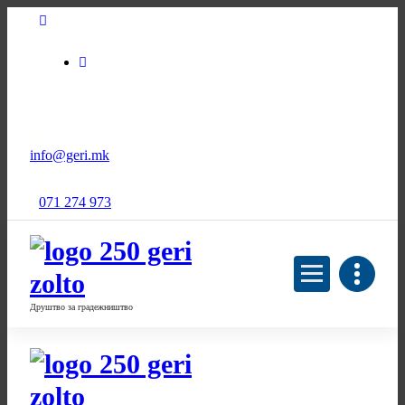
Skip
to
Content
info@geri.mk
071 274 973
Друштво за градежништво