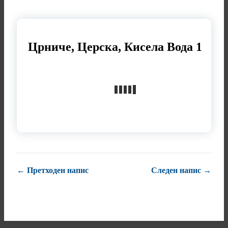
Црниче, Церска, Кисела Вода 1
← Претходен напис
Следен напис →