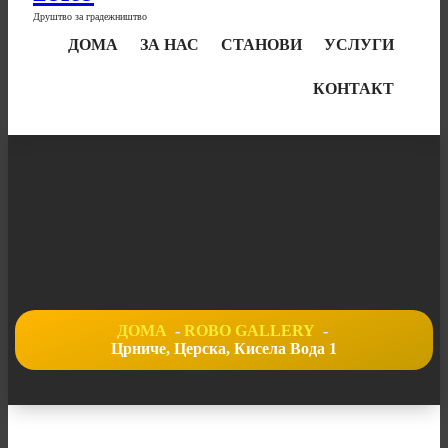
Друштво за градежништво
ДОМА
ЗА НАС
СТАНОВИ
УСЛУГИ
КОНТАКТ
ДОМА
-
ROBO GALLERY
-
Црниче, Церска, Кисела Вода 1