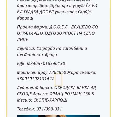
производство, трговија и услуги ЃЕ-РИ
ВД ГРАДБА ДООЕЛ увоз-извоз Скопје-
Карпош
Правна форма: Д.О.О.Е.Л. ДРУШТВО СО
ОГРАНИЧЕНА ОДГОВОРНОСТ НА ЕДНО
ЛИЦЕ
Дејност: Изградба на станбени и
нестанбени згради
ЕДБ: MK4057018540130
Матичен број: 7264860 Жиро сметка:
530010102131427
Депонент банка: ОХРИДСКА БАНКА АД
СКОПЈЕ Адреса: ФРАНЦ РОЗМАН 16Б-5
Место: СКОПЈЕ-КАРПОШ
Телефон: 071/399-031